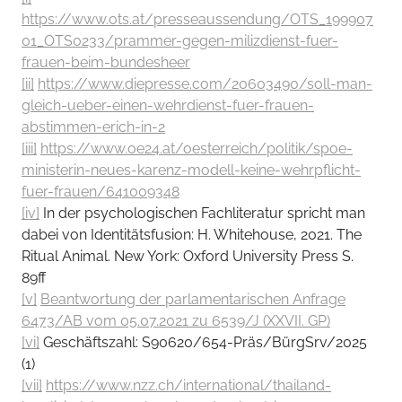
https://www.ots.at/presseaussendung/OTS_199907
01_OTS0233/prammer-gegen-milizdienst-fuer-
frauen-beim-bundesheer
[ii]
https://www.diepresse.com/20603490/soll-man-
gleich-ueber-einen-wehrdienst-fuer-frauen-
abstimmen-erich-in-2
[iii]
https://www.oe24.at/oesterreich/politik/spoe-
ministerin-neues-karenz-modell-keine-wehrpflicht-
fuer-frauen/641009348
[iv]
In der psychologischen Fachliteratur spricht man
dabei von Identitätsfusion: H. Whitehouse, 2021. The
Ritual Animal. New York: Oxford University Press S.
89ff
[v]
Beantwortung der parlamentarischen Anfrage
6473/AB vom 05.07.2021 zu 6539/J (XXVII. GP)
[vi]
Geschäftszahl: S90620/654-Präs/BürgSrv/2025
(1)
[vii]
https://www.nzz.ch/international/thailand-