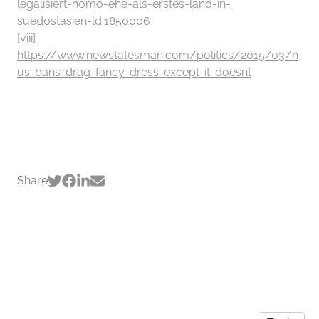
legalisiert-homo-ehe-als-erstes-land-in-
suedostasien-ld.1850006
[viii]
https://www.newstatesman.com/politics/2015/03/n
us-bans-drag-fancy-dress-except-it-doesnt
Share