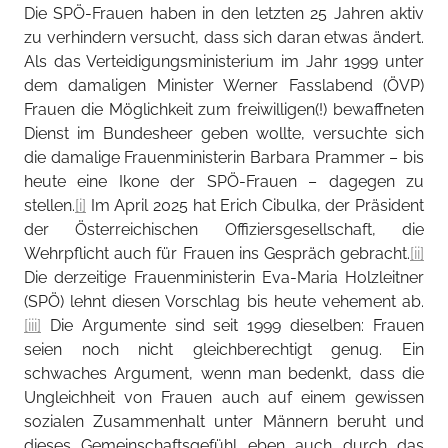
Die SPÖ-Frauen haben in den letzten 25 Jahren aktiv
zu verhindern versucht, dass sich daran etwas ändert.
Als das Verteidigungsministerium im Jahr 1999 unter
dem damaligen Minister Werner Fasslabend (ÖVP)
Frauen die Möglichkeit zum freiwilligen(!) bewaffneten
Dienst im Bundesheer geben wollte, versuchte sich
die damalige Frauenministerin Barbara Prammer – bis
heute eine Ikone der SPÖ-Frauen – dagegen zu
stellen.
[i]
Im April 2025 hat Erich Cibulka, der Präsident
der Österreichischen Offiziersgesellschaft, die
Wehrpflicht auch für Frauen ins Gespräch gebracht.
[ii]
Die derzeitige Frauenministerin Eva-Maria Holzleitner
(SPÖ) lehnt diesen Vorschlag bis heute vehement ab.
[iii]
Die Argumente sind seit 1999 dieselben: Frauen
seien noch nicht gleichberechtigt genug. Ein
schwaches Argument, wenn man bedenkt, dass die
Ungleichheit von Frauen auch auf einem gewissen
sozialen Zusammenhalt unter Männern beruht und
dieses Gemeinschaftsgefühl eben auch durch das